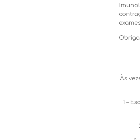
Imunol
contra
exames
Obriga
Às vez
1 – Es