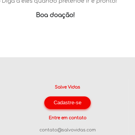
– Diga a eles quando pretende ir e pronto!
Boa doação!
Salve Vidas
Cadastre-se
Entre em contato
contato@salvovidas.com