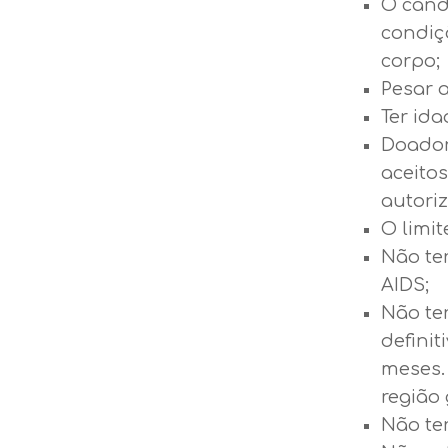
O cand
condiç
corpo;
Pesar 
Ter ida
Doador
aceito
autoriz
O limit
Não ter
AIDS;
Não te
definit
meses.
região 
Não ter