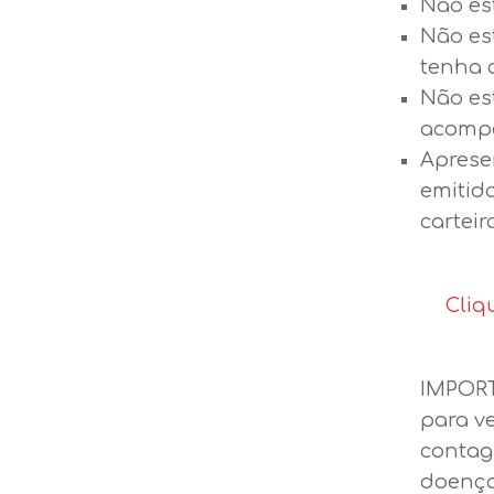
Não es
Não es
tenha 
Não es
acompa
Aprese
emitido
carteir
Cliq
IMPORT
para v
contag
doença