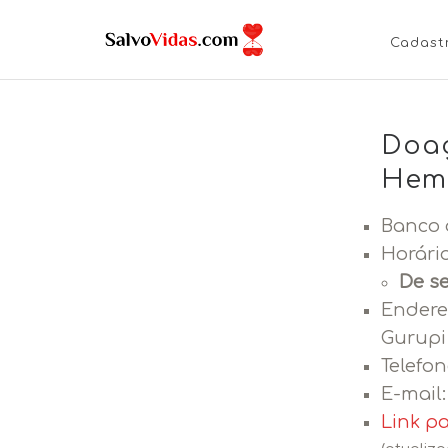
Cadast
Doaç
Hemo
Banco 
Horári
De s
Endere
Gurupi 
Telefon
E-mail
Link p