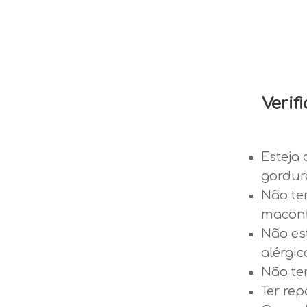
Verif
Esteja 
gordur
Não te
maconh
Não es
alérgic
Não ter
Ter re