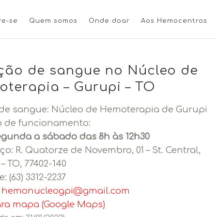
re-se
Quem somos
Onde doar
Aos Hemocentros
ão de sangue no Núcleo de
terapia – Gurupi – TO
de sangue: Núcleo de Hemoterapia de Gurupi
o de funcionamento:
egunda a sábado das 8h às 12h30
ço:
R. Quatorze de Novembro, 01 – St. Central,
– TO, 77402-140
e: (63) 3312-2237
:
hemonucleogpi@gmail.com
ara mapa (Google Maps)