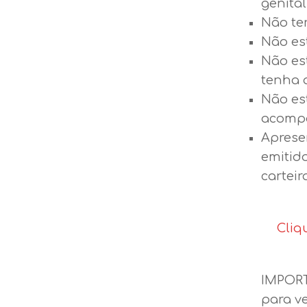
genital
Não ter
Não es
Não es
tenha 
Não es
acompa
Aprese
emitido
carteir
Cliq
IMPORT
para v