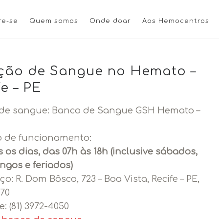
re-se
Quem somos
Onde doar
Aos Hemocentros
ão de Sangue no Hemato –
fe – PE
de sangue: Banco de Sangue GSH Hemato –
o de funcionamento:
 os dias, das 07h às 18h (inclusive sábados,
ngos e feriados)
ço:
R. Dom Bôsco, 723 – Boa Vista, Recife – PE,
070
e:
(81) 3972-4050