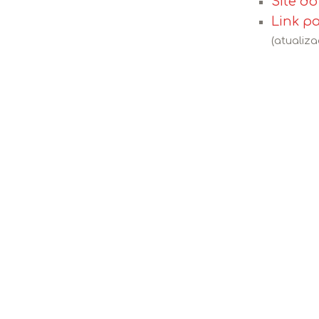
Site d
Link p
(atualiza