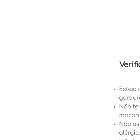
Verif
Esteja 
gordur
Não te
maconh
Não es
alérgic