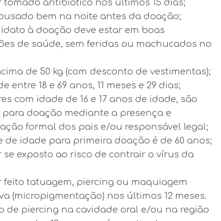
 tomado antibiótico nos últimos 15 dias;
pousado bem na noite antes da doação;
idato à doação deve estar em boas
ões de saúde, sem feridas ou machucados no
acima de 50 kg (com desconto de vestimentas);
de entre 18 e 69 anos, 11 meses e 29 dias;
es com idade de 16 e 17 anos de idade, são
s para doação mediante a presença e
ação formal dos pais e/ou responsável legal;
e de idade para primeira doação é de 60 anos;
 se exposto ao risco de contrair o vírus da
r feito tatuagem, piercing ou maquiagem
iva (micropigmentação) nos últimos 12 meses.
o de piercing na cavidade oral e/ou na região