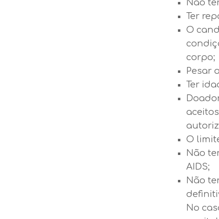
Não ter
Ter re
O cand
condiç
corpo;
Pesar 
Ter ida
Doador
aceito
autoriz
O limit
Não ter
AIDS;
Não te
definit
No cas