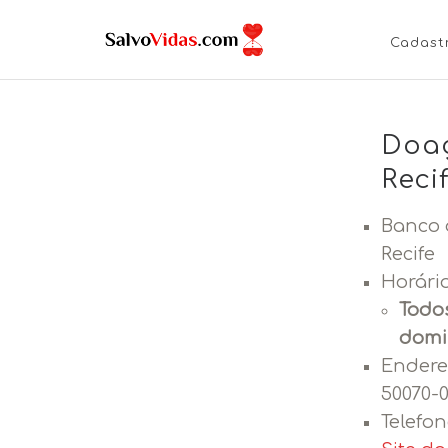
Cadast
Doaç
Reci
Banco 
Recife
Horári
Todos
domi
Endere
50070-
Telefon