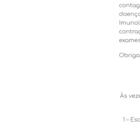
contag
doença
Imunol
contra
exames
Obriga
Às vez
1 – Es