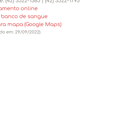
e:
(42) 3522-1365 | (42) 3522-1793
mento online
o banco de sangue
ara mapa (Google Maps)
ado em: 29/09/2022)