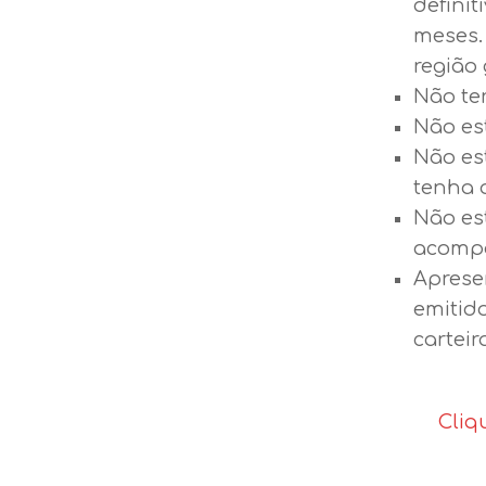
definit
meses.
região 
Não ter
Não es
Não es
tenha 
Não es
acompa
Aprese
emitido
carteir
Cliq