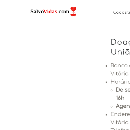
Cadast
Doaç
Uniã
Banco 
Vitória
Horári
De se
16h
Agen
Endere
Vitória