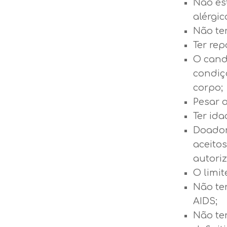
Não es
alérgic
Não ter
Ter re
O cand
condiç
corpo;
Pesar 
Ter ida
Doador
aceito
autoriz
O limit
Não ter
AIDS;
Não te