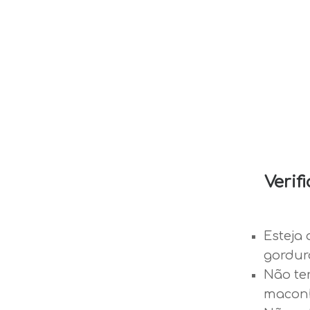
Verif
Esteja 
gordur
Não te
maconh