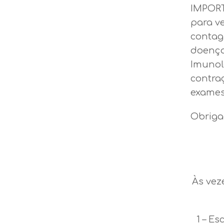
IMPORT
para v
contag
doença
Imunol
contra
exames
Obriga
Às vez
1 – Es