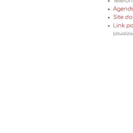
Telefon
Agenda
Site d
Link p
(atualiz