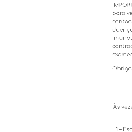
IMPORT
para v
contag
doença
Imunol
contra
exames
Obriga
Às vez
1 – Es