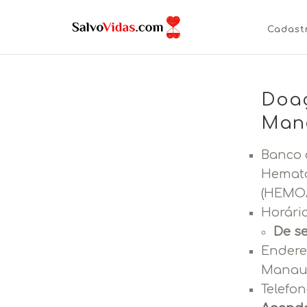
Cadast
Doa
Man
Banco 
Hemato
(HEMO
Horári
De s
Endere
Manaus
Telefon