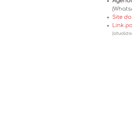
Agenda
(WhatsA
Site d
Link p
(atualiz