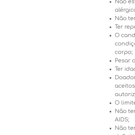
Não es
alérgic
Não ter
Ter re
O cand
condiç
corpo;
Pesar 
Ter ida
Doador
aceito
autoriz
O limit
Não ter
AIDS;
Não te