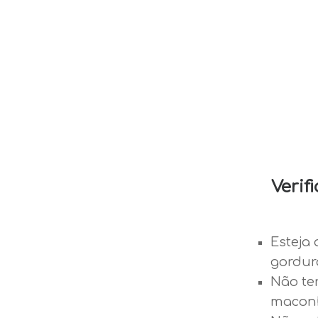
Verif
Esteja 
gordur
Não te
maconh