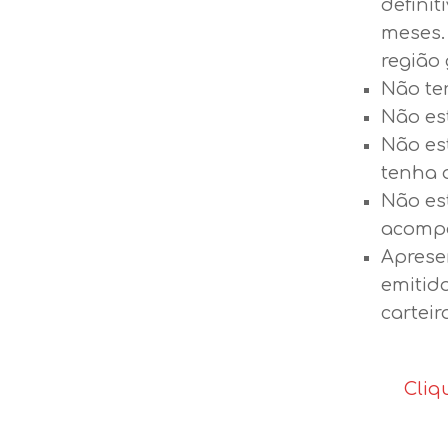
definit
meses.
região 
Não ter
Não es
Não es
tenha 
Não es
acompa
Aprese
emitido
carteir
Cliq