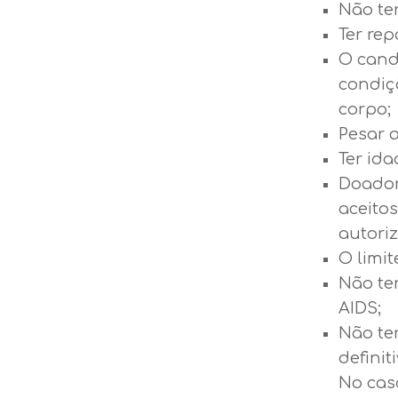
Não ter
Ter re
O cand
condiç
corpo;
Pesar 
Ter ida
Doador
aceito
autoriz
O limit
Não ter
AIDS;
Não te
definit
No cas