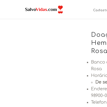
Cadast
Doa
Hemo
Rosa
Banco 
Rosa
Horári
De se
Endere
98900-
Telefon