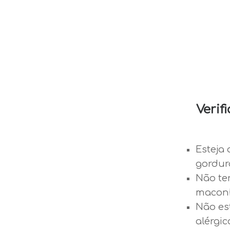
Verif
Esteja 
gordur
Não te
maconh
Não es
alérgic