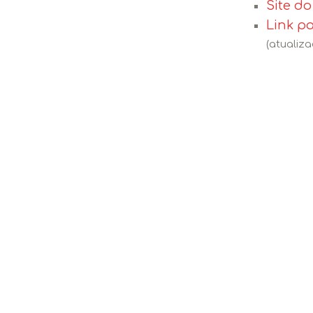
Site d
Link p
(atualiza