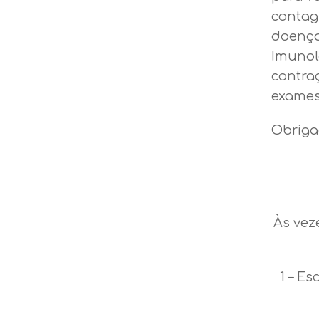
contag
doença
Imunol
contra
exames
Obriga
Às vez
1 – Es