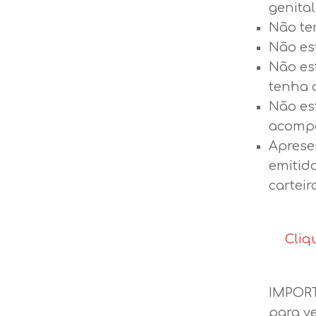
genital
Não ter
Não es
Não es
tenha 
Não es
acompa
Aprese
emitido
carteir
Cliq
IMPORT
para v