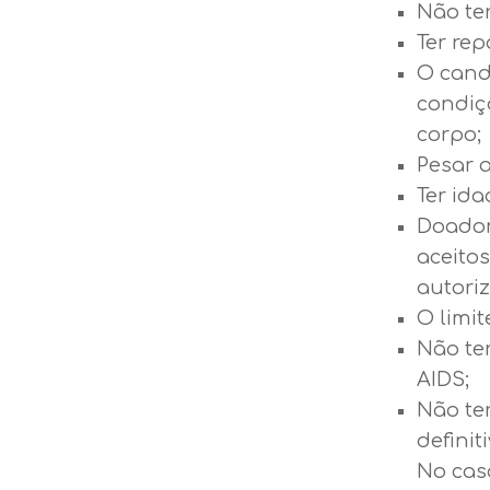
Não ter
Ter re
O cand
condiç
corpo;
Pesar 
Ter ida
Doador
aceito
autoriz
O limit
Não ter
AIDS;
Não te
definit
No cas