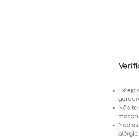
Verif
Esteja 
gordur
Não te
maconh
Não es
alérgic