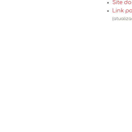
Site d
Link p
(atualiza