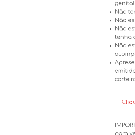
genital
Não ter
Não es
Não es
tenha 
Não es
acompa
Aprese
emitido
carteir
Cliq
IMPORT
para v