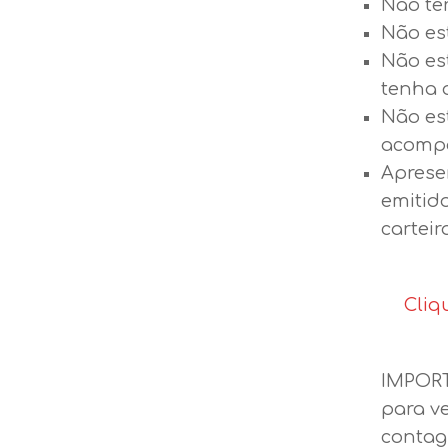
Não ter
Não es
Não es
tenha 
Não es
acompa
Aprese
emitido
carteir
Cliq
IMPORT
para v
contag