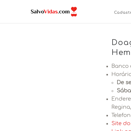
Cadast
Doa
Hemo
Banco 
Horári
De se
Sába
Endere
Regina,
Telefon
Site d