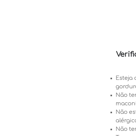
Verif
Esteja 
gordur
Não te
maconh
Não es
alérgic
Não ter