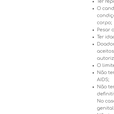
Ter re
O cand
condiç
corpo;
Pesar 
Ter ida
Doador
aceito
autoriz
O limit
Não ter
AIDS;
Não te
definit
No cas
genital