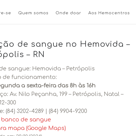
re-se
Quem somos
Onde doar
Aos Hemocentros
ão de sangue no Hemovida –
ópolis – RN
de sangue: Hemovida – Petrópolis
o de funcionamento:
gunda a sexta-feira das 8h às 16h
ço:
Av. Nilo Peçanha, 199 – Petrópolis, Natal –
12-300
e:
(84) 3202-4289 | (84) 9904-9200
o banco de sangue
ara mapa (Google Maps)