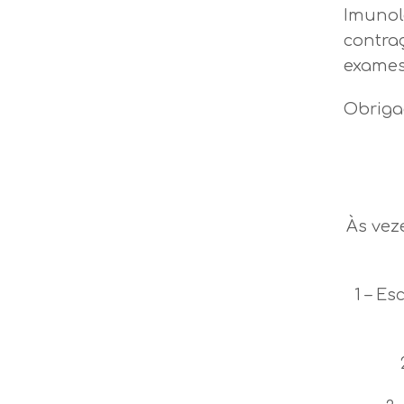
Imunol
contra
exames
Obriga
Às vez
1 – Es