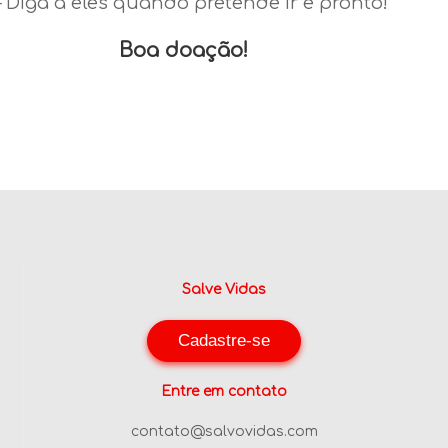
– Diga a eles quando pretende ir e pronto!
Boa doação!
Salve Vidas
Cadastre-se
Entre em contato
contato@salvovidas.com