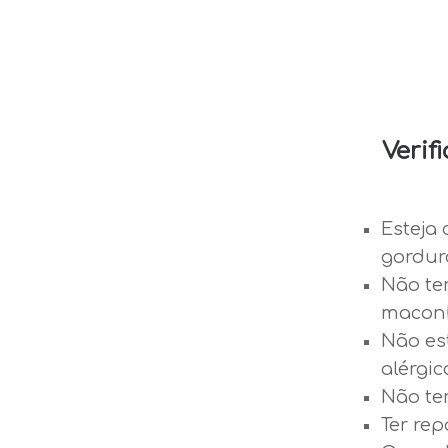
Verif
Esteja 
gordur
Não te
maconh
Não es
alérgic
Não ter
Ter re