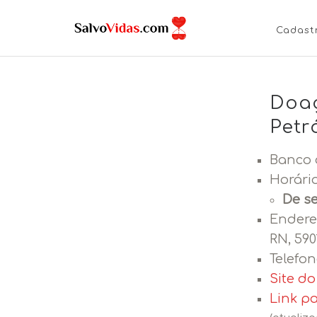
Cadast
Doaç
Petr
Banco 
Horári
De se
Endere
RN, 590
Telefon
Site d
Link p