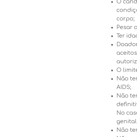
O cand
condiç
corpo;
Pesar 
Ter ida
Doador
aceito
autoriz
O limit
Não ter
AIDS;
Não te
definit
No cas
genital
Não ter