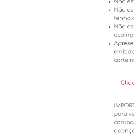
Não es
Não es
tenha 
Não es
acompa
Aprese
emitido
carteir
Cliq
IMPORT
para v
contag
doença