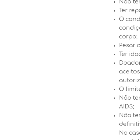
Não ter
Ter re
O cand
condiç
corpo;
Pesar 
Ter ida
Doador
aceito
autoriz
O limit
Não ter
AIDS;
Não te
definit
No cas