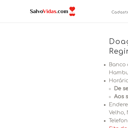
Cadast
Doaç
Regi
Banco 
Hambu
Horári
De se
Aos 
Endere
Velho,
Telefon