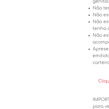
genital
Não ter
Não es
Não es
tenha 
Não es
acompa
Aprese
emitido
carteir
Cliq
IMPORT
para v