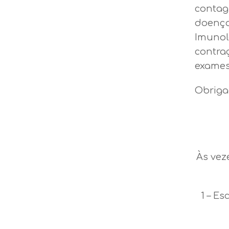
contag
doença
Imunol
contra
exames
Obriga
Às vez
1 – Es