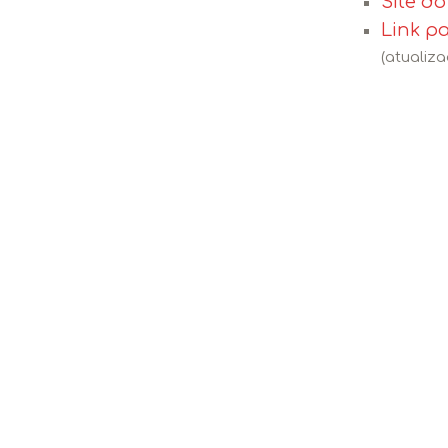
Site d
Link p
(atualiza