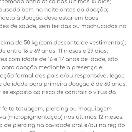
 tomado antibiótico nos últimos 15 dias;
pousado bem na noite antes da doação;
idato à doação deve estar em boas
ões de saúde, sem feridas ou machucados no
acima de 50 kg (com desconto de vestimentas);
de entre 18 e 69 anos, 11 meses e 29 dias;
es com idade de 16 e 17 anos de idade, são
s para doação mediante a presença e
ação formal dos pais e/ou responsável legal;
e de idade para primeira doação é de 60 anos;
 se exposto ao risco de contrair o vírus da
r feito tatuagem, piercing ou maquiagem
iva (micropigmentação) nos últimos 12 meses.
o de piercing na cavidade oral e/ou na região