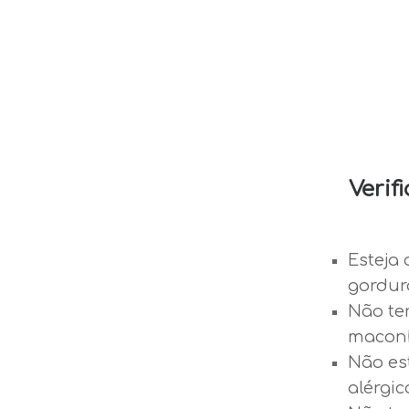
Verif
Esteja 
gordur
Não te
maconh
Não es
alérgic