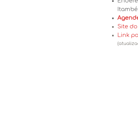
Endere
Itambé,
Agende
Site d
Link p
(atualiza