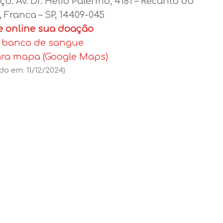
ço:
Av. Dr. Hélio Palermo, 4181 – Recanto do
 Franca – SP, 14409-045
 online sua doação
o banco de sangue
ara mapa (Google Maps)
do em: 11/12/2024)