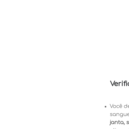
Verif
Você d
sangu
janta, 