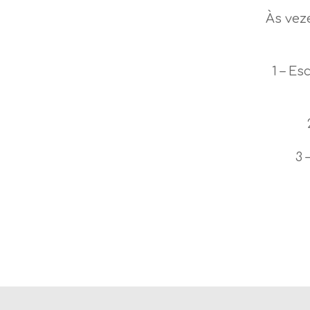
Às vez
1 – Es
3 