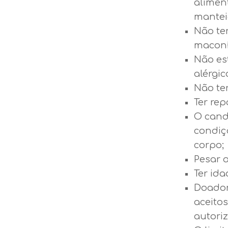
alimen
manteig
Não te
maconh
Não es
alérgic
Não ter
Ter re
O cand
condiç
corpo;
Pesar 
Ter ida
Doador
aceito
autoriz