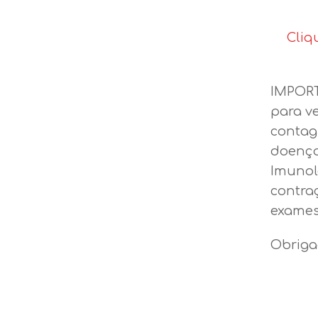
Cliq
IMPORT
para v
contag
doença
Imunol
contra
exames
Obriga