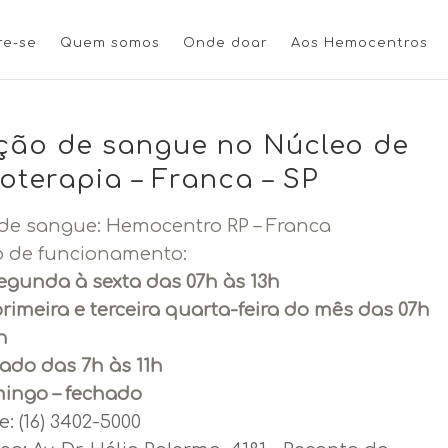
re-se
Quem somos
Onde doar
Aos Hemocentros
ão de sangue no Núcleo de
terapia – Franca – SP
de sangue: Hemocentro RP – Franca
o de funcionamento:
egunda à sexta das 07h às 13h
rimeira e terceira quarta-feira do mês das 07h
h
ado das 7h às 11h
mingo – fechado
e: (16) 3402-5000