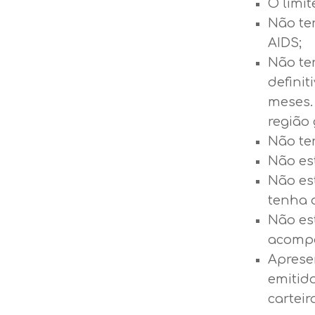
O limit
Não ter
AIDS;
Não te
definit
meses.
região 
Não ter
Não es
Não es
tenha 
Não es
acompa
Aprese
emitido
carteir