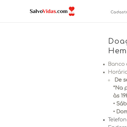
Cadast
Doaç
Hemo
Banco 
Horári
De s
*Na p
às 19
• Sáb
• Do
Telefon