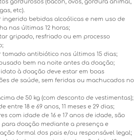
tos gordurosos (bacon, ovos, gordura animal,
as, etc).
r ingerido bebidas alcoólicas e nem uso de
a nas últimas 12 horas;
tar gripado, resfriado ou em processo
o;
 tomado antibiótico nos últimos 15 dias;
pousado bem na noite antes da doação;
idato à doação deve estar em boas
ões de saúde, sem feridas ou machucados no
acima de 50 kg (com desconto de vestimentas);
de entre 18 e 69 anos, 11 meses e 29 dias;
es com idade de 16 e 17 anos de idade, são
s para doação mediante a presença e
ação formal dos pais e/ou responsável legal;