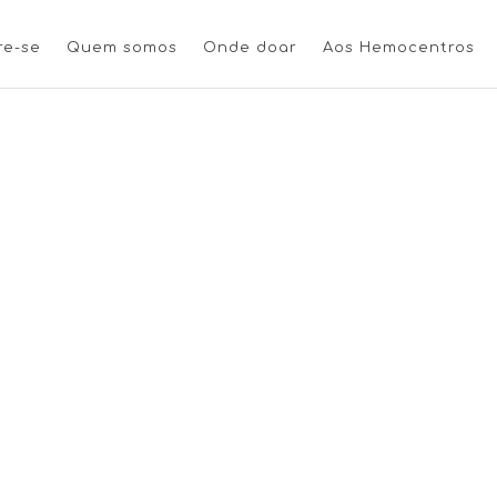
re-se
Quem somos
Onde doar
Aos Hemocentros