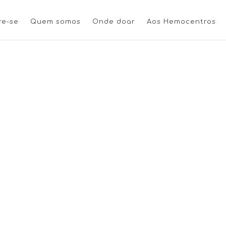
re-se
Quem somos
Onde doar
Aos Hemocentros