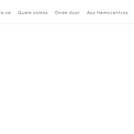
re-se
Quem somos
Onde doar
Aos Hemocentros